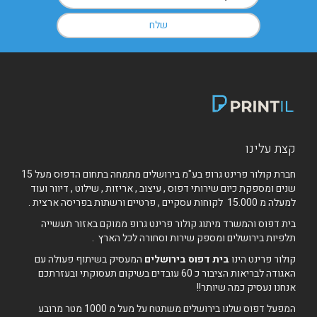
קצת עלינו
חברת קולור פרינט גרופ בע"מ בירושלים מתמחה בתחום הדפוס מעל 15
שנים ומספקת כיום שירותי דפוס , עיצוב , אריזות , שילוט , דיוור ועוד
למעלה מ 15.000 לקוחות עסקיים , פרטיים ורשתות בפריסה ארצית .
בית דפוס והמשרד מיתוג קולור פרינט גרופ ממוקם באזור תעשייה
תלפיות בירושלים ומספק שירות וסחורה לכל הארץ .
קולור פרינט הינו
בית דפוס בירושלים
המעסיק בשיתוף פעולה עם
האגודה לבריאות הציבור כ 60 עובדים בשיקום תעסוקתי ובעזרתכם
אנחנו נעסיק כמה שיותר!!
המפעל דפוס שלנו בירושלים משתטח על מעל מ 1000 מטר מרובע