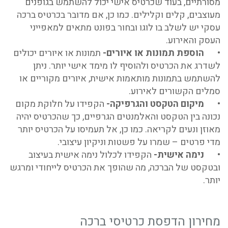
מסורתיים, בעוד שכרטיס אישי יכול להשתמש בגופנים
מעוצבים, קלים וקלילים. כמו כן, אם מדובר בכרטיס ברכה
עסקי יש לשלב בו לוגו ובחור בפונט מתאים למאפייני
העסק והאירוע.
•
הוספת תמונות או איורים-
תמונות או איורים יכולים
לשדרג את הכרטיס ולהוסיף לו מימד אישי יותר. ניתן
להשתמש בתמונות מותאמות אישית, איורים מקוריים או
סמלים הקשורים לאירוע.
•
מיקום הטקסט והגרפיקה-
הקפידו על חלוקת מקום
נכונה בין הטקסט והאלמנטים הגרפיים, כך שהכרטיס יהיה
מאוזן ונעים לקריאה. כמו כן, אל תעמיסו על הכרטיס יותר
מדי פרטים – שמרו על פשטות וניקיון עיצובי.
•
נימה אישית-
הקפידו לכלול נימה אישית בעיצוב
ובטקסט של הברכה, מה שהופך את הכרטיס לייחודי ומרגש
יותר.
מחירון הדפסת כרטיסי ברכה