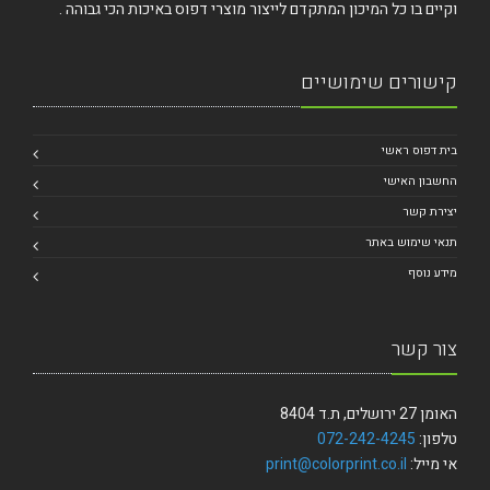
וקיים בו כל המיכון המתקדם לייצור מוצרי דפוס באיכות הכי גבוהה .
קישורים שימושיים
בית דפוס ראשי
החשבון האישי
יצירת קשר
תנאי שימוש באתר
מידע נוסף
צור קשר
האומן 27 ירושלים, ת.ד 8404
טלפון:
072-242-4245
אי מייל:
print@colorprint.co.il