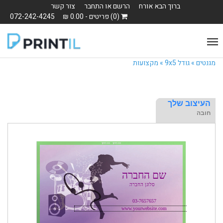
ברוך הבא אורח
הרשם או התחבר
צור קשר
(0) פריטים - 0.00 ₪
072-242-4245
Toggle
navigation
מגנטים »
גודל 9x5 »
מקצועות
העיצוב שלך
חובה