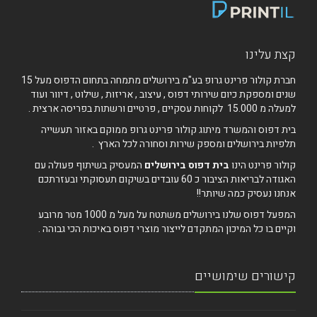
קצת עלינו
חברת קולור פרינט גרופ בע"מ בירושלים מתמחה בתחום הדפוס מעל 15
שנים ומספקת כיום שירותי דפוס , עיצוב , אריזות , שילוט , דיוור ועוד
למעלה מ 15.000 לקוחות עסקיים , פרטיים ורשתות בפריסה ארצית .
בית דפוס והמשרד מיתוג קולור פרינט גרופ ממוקם באזור תעשייה
תלפיות בירושלים ומספק שירות וסחורה לכל הארץ .
קולור פרינט הינו
בית דפוס בירושלים
המעסיק בשיתוף פעולה עם
האגודה לבריאות הציבור כ 60 עובדים בשיקום תעסוקתי ובעזרתכם
אנחנו נעסיק כמה שיותר!!
המפעל דפוס שלנו בירושלים משתטח על מעל מ 1000 מטר מרובע
וקיים בו כל המיכון המתקדם לייצור מוצרי דפוס באיכות הכי גבוהה .
קישורים שימושיים