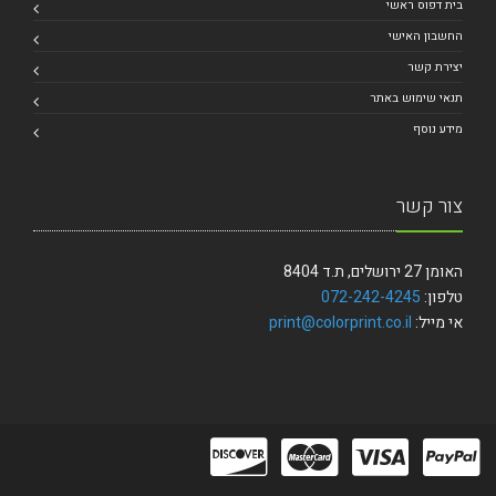
בית דפוס ראשי
החשבון האישי
יצירת קשר
תנאי שימוש באתר
מידע נוסף
צור קשר
האומן 27 ירושלים, ת.ד 8404
טלפון:
072-242-4245
אי מייל:
print@colorprint.co.il