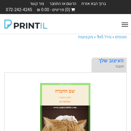
ברוך הבא אורח
הרשם או התחבר
צור קשר
(0) פריטים - 0.00 ₪
072-242-4245
Toggle
navigation
מגנטים »
גודל 9x5 »
מקצועות
העיצוב שלך
חובה