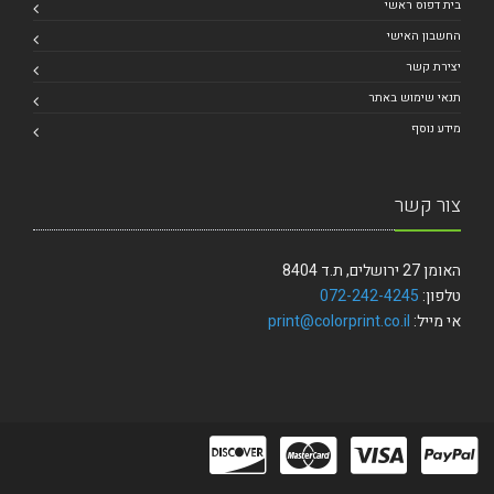
בית דפוס ראשי
החשבון האישי
יצירת קשר
תנאי שימוש באתר
מידע נוסף
צור קשר
האומן 27 ירושלים, ת.ד 8404
טלפון:
072-242-4245
אי מייל:
print@colorprint.co.il