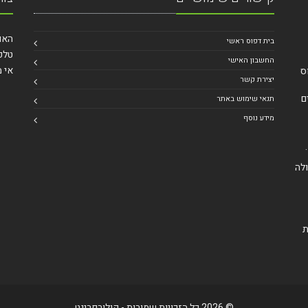
האומן 27 ירושל
בית דפוס ראשי
טלפ
החשבון האישי
אי מ
ס
יצירת קשר
יים
תנאי שימוש באתר
מידע נוסף
.
לה
ת
© 2026 כל הזכויות שמורות - קולורפרינט