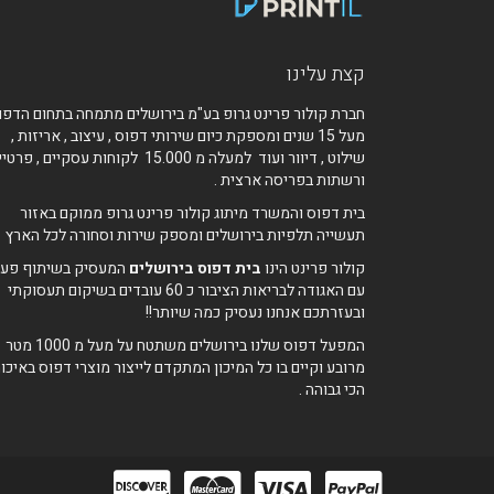
קצת עלינו
חברת קולור פרינט גרופ בע"מ בירושלים מתמחה בתחום הדפו
מעל 15 שנים ומספקת כיום שירותי דפוס , עיצוב , אריזות ,
שילוט , דיוור ועוד למעלה מ 15.000 לקוחות עסקיים , פרט
ורשתות בפריסה ארצית .
בית דפוס והמשרד מיתוג קולור פרינט גרופ ממוקם באזור
תעשייה תלפיות בירושלים ומספק שירות וסחורה לכל הארץ 
קולור פרינט הינו
בית דפוס בירושלים
המעסיק בשיתוף פעו
עם האגודה לבריאות הציבור כ 60 עובדים בשיקום תעסוקתי
ובעזרתכם אנחנו נעסיק כמה שיותר!!
המפעל דפוס שלנו בירושלים משתטח על מעל מ 1000 מטר
מרובע וקיים בו כל המיכון המתקדם לייצור מוצרי דפוס באיכו
הכי גבוהה .