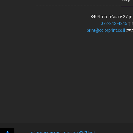
ים, ת.ד 8404
ון:
072-242-4245
ייל:
print@colorprint.co.il
B2CPrint פתרונות דפוס ועיצוב אונליין