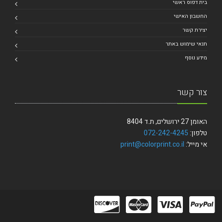
בית דפוס ראשי
החשבון האישי
יצירת קשר
תנאי שימוש באתר
מידע נוסף
צור קשר
האומן 27 ירושלים, ת.ד 8404
טלפון:
072-242-4245
אי מייל:
print@colorprint.co.il