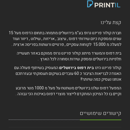
קצת עלינו
חברת קולור פרינט גרופ בע"מ בירושלים מתמחה בתחום הדפוס מעל 15
שנים ומספקת כיום שירותי דפוס , עיצוב , אריזות , שילוט , דיוור ועוד
למעלה מ 15.000 לקוחות עסקיים , פרטיים ורשתות בפריסה ארצית .
בית דפוס והמשרד מיתוג קולור פרינט גרופ ממוקם באזור תעשייה
תלפיות בירושלים ומספק שירות וסחורה לכל הארץ .
קולור פרינט הינו
בית דפוס בירושלים
המעסיק בשיתוף פעולה עם
האגודה לבריאות הציבור כ 60 עובדים בשיקום תעסוקתי ובעזרתכם
אנחנו נעסיק כמה שיותר!!
המפעל דפוס שלנו בירושלים משתטח על מעל מ 1000 מטר מרובע
וקיים בו כל המיכון המתקדם לייצור מוצרי דפוס באיכות הכי גבוהה .
קישורים שימושיים