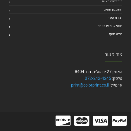
בית דפוס ראשי
החשבון האישי
יצירת קשר
תנאי שימוש באתר
מידע נוסף
צור קשר
האומן 27 ירושלים, ת.ד 8404
טלפון:
072-242-4245
אי מייל:
print@colorprint.co.il