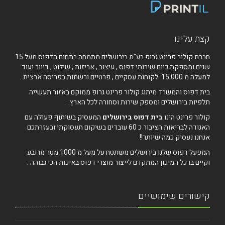
קצת עלינו
חברת קולור פרינט גרופ בע"מ בירושלים מתמחה בתחום הדפוס מעל 15
שנים ומספקת כיום שירותי דפוס , עיצוב , אריזות , שילוט , דיוור ועוד
למעלה מ 15.000 לקוחות עסקיים , פרטיים ורשתות בפריסה ארצית .
בית דפוס והמשרד מיתוג קולור פרינט גרופ ממוקם באזור תעשייה
תלפיות בירושלים ומספק שירות וסחורה לכל הארץ .
קולור פרינט הינו
בית דפוס בירושלים
המעסיק בשיתוף פעולה עם
האגודה לבריאות הציבור כ 60 עובדים בשיקום תעסוקתי ובעזרתכם
אנחנו נעסיק כמה שיותר!!
המפעל דפוס שלנו בירושלים משתטח על מעל מ 1000 מטר מרובע
וקיים בו כל המיכון המתקדם לייצור מוצרי דפוס באיכות הכי גבוהה .
קישורים שימושיים