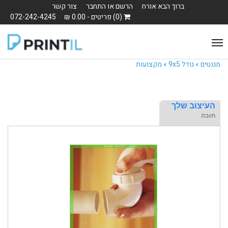
ברוך הבא אורח
הרשם או התחבר
צור קשר
(0) פריטים - 0.00 ₪
072-242-4245
Toggle
navigation
מגנטים »
גודל 9x5 »
מקצועות
העיצוב שלך
חובה