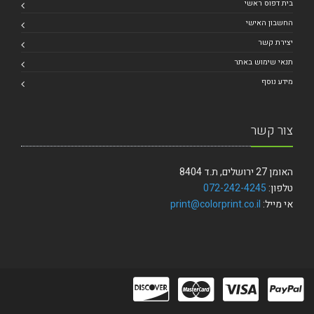
בית דפוס ראשי
החשבון האישי
יצירת קשר
תנאי שימוש באתר
מידע נוסף
צור קשר
האומן 27 ירושלים, ת.ד 8404
טלפון:
072-242-4245
אי מייל:
print@colorprint.co.il