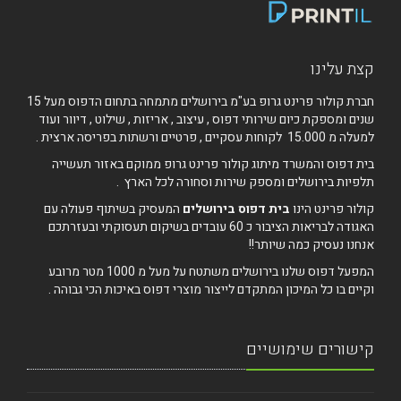
קצת עלינו
חברת קולור פרינט גרופ בע"מ בירושלים מתמחה בתחום הדפוס מעל 15
שנים ומספקת כיום שירותי דפוס , עיצוב , אריזות , שילוט , דיוור ועוד
למעלה מ 15.000 לקוחות עסקיים , פרטיים ורשתות בפריסה ארצית .
בית דפוס והמשרד מיתוג קולור פרינט גרופ ממוקם באזור תעשייה
תלפיות בירושלים ומספק שירות וסחורה לכל הארץ .
קולור פרינט הינו
בית דפוס בירושלים
המעסיק בשיתוף פעולה עם
האגודה לבריאות הציבור כ 60 עובדים בשיקום תעסוקתי ובעזרתכם
אנחנו נעסיק כמה שיותר!!
המפעל דפוס שלנו בירושלים משתטח על מעל מ 1000 מטר מרובע
וקיים בו כל המיכון המתקדם לייצור מוצרי דפוס באיכות הכי גבוהה .
קישורים שימושיים