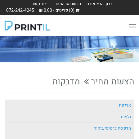
ברוך הבא אורח
הרשם או התחבר
צור קשר
(0) פריטים - 0.00 ₪
072-242-4245
Toggle
navigation
הצעות מחיר
מדבקות
אריזות
גלויות
הדפסת כרטיסי ביקור