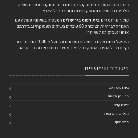
בית דפוס והמשרד מיתוג קולור פרינט גרופ ממוקם באזור תעשייה
תלפיות בירושלים ומספק שירות וסחורה לכל הארץ .
קולור פרינט הינו
בית דפוס בירושלים
המעסיק בשיתוף פעולה עם
האגודה לבריאות הציבור כ 60 עובדים בשיקום תעסוקתי ובעזרתכם
אנחנו נעסיק כמה שיותר!!
המפעל דפוס שלנו בירושלים משתטח על מעל מ 1000 מטר מרובע
וקיים בו כל המיכון המתקדם לייצור מוצרי דפוס באיכות הכי גבוהה .
קישורים שימושיים
בית דפוס ראשי
החשבון האישי
יצירת קשר
תנאי שימוש באתר
מידע נוסף