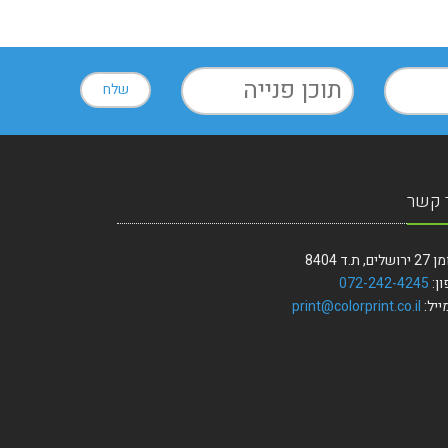
 קשר
ים, ת.ד 8404
ון:
072-242-4245
ייל:
print@colorprint.co.il