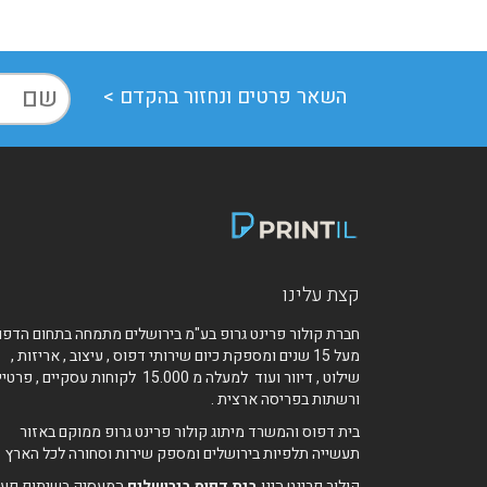
השאר פרטים ונחזור בהקדם >
קצת עלינו
חברת קולור פרינט גרופ בע"מ בירושלים מתמחה בתחום הדפו
מעל 15 שנים ומספקת כיום שירותי דפוס , עיצוב , אריזות ,
שילוט , דיוור ועוד למעלה מ 15.000 לקוחות עסקיים , פרט
ורשתות בפריסה ארצית .
בית דפוס והמשרד מיתוג קולור פרינט גרופ ממוקם באזור
תעשייה תלפיות בירושלים ומספק שירות וסחורה לכל הארץ 
קולור פרינט הינו
בית דפוס בירושלים
המעסיק בשיתוף פעו