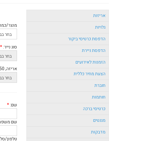
אריזות
מוצר/כמות
גלויות
הדפסת כרטיסי ביקור
סוג נייר:
*
הדפסת ניירת
הזמנות לאירועים
אריזה, 50 בקופסה:
הצעת מחיר כללית
חוברת
חותמות
שם:
*
כרטיסי ברכה
מגנטים
שם משפח
מדבקות
טלפון/סלו