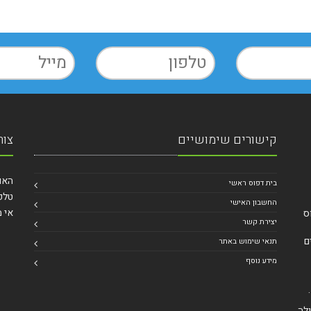
קישורים שימושיים
צור
האומן 27 ירושל
בית דפוס ראשי
טלפ
החשבון האישי
אי מ
ס
יצירת קשר
יים
תנאי שימוש באתר
מידע נוסף
.
לה